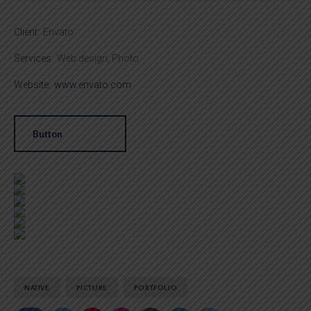
Client:
Envato
Services:
Web design, Photo
Website:
www.envato.com
Button
NATIVE
PICTURE
PORTFOLIO