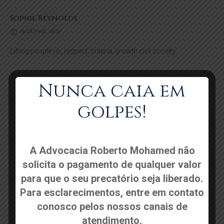
Sophie Reynolds
29/08/2016, 08:27
Lifting people up, respect, criteria, growth civil society.
Nunca caia em
golpes!
Deixe um comentário
O seu endereço de e-mail não será publicado.
Campos
A Advocacia Roberto Mohamed não
obrigatórios são marcados com
*
solicita o pagamento de qualquer valor
para que o seu precatório seja liberado.
Comentário
*
Para esclarecimentos, entre em contato
conosco pelos nossos canais de
atendimento.