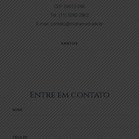
CEP: 04012-080
Tel.:
(11) 5082-2862
E-mail:
contato@mohamed.adv.br
SANTOS
Entre em contato
NOME
CELULAR