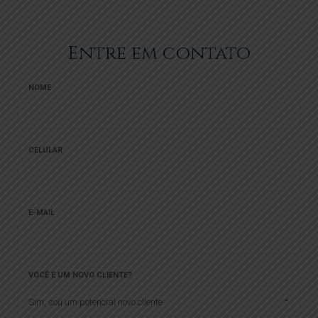
Entre em contato
NOME
CELULAR
E-MAIL
VOCÊ É UM NOVO CLIENTE?
Sim, sou um potencial novo cliente