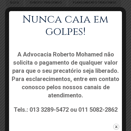
BLOG
DIREITO TRIBUTARIO
PLANEJAMENTO TRIBUTARIO
POST
Nunca caia em
golpes!
Show all
A Advocacia Roberto Mohamed não
solicita o pagamento de qualquer valor
para que o seu precatório seja liberado.
Para esclarecimentos, entre em contato
conosco pelos nossos canais de
atendimento.
Nossos contatos
Tels.: 013 3289-5472 ou 011 5082-2862
Entre em contato com nossa equipe. Estamos disponíveis
pelos e-mails dos profissionais ou pode entrar em contato