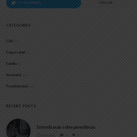
0 FOLLOWERS
FOLLOW
CATEGORIES
Cívil
(3)
Empresarial
(1)
Família
(3)
Inventário
(1)
Previdenciário
(4)
RECENT POSTS
Entenda mais sobre previdência
9.03.2023
0
0