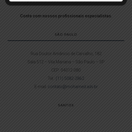
pelo telefone abaixo, formulário ou e-mail.
Conte com nossos profissionais especialistas.
SÃO PAULO
Rua Doutor Amâncio de Carvalho, 182
Sala 512 – Vila Mariana – São Paulo – SP
CEP: 04012-080
Tel.:
(11) 5082-2862
E-mail:
contato@mohamed.adv.br
SANTOS